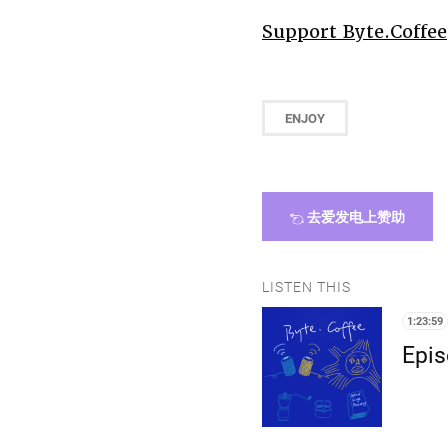
Support Byte.Coffee
ENJOY
去爱发电上赞助
LISTEN THIS
1:23:59
Epi