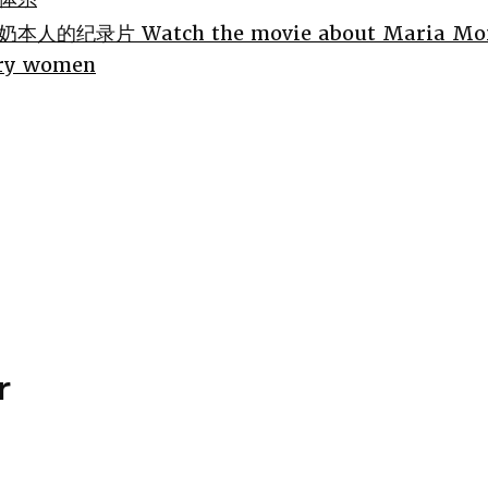
纪录片 Watch the movie about Maria Monte
ary women
r