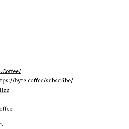
.Coffee/
tps://byte.coffee/subscribe/
ffee
ffee
汁.