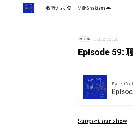
收听方式 🎧
MilkShakism ☁️
JUL 27, 2020
2:18:45
Episode 
Byte.Cof
Epis
Support our show