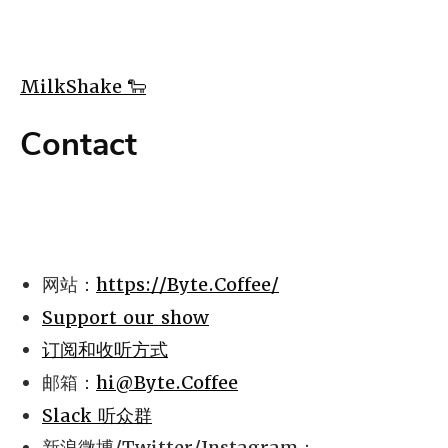
MilkShake 🐑
Contact
网站：
https://Byte.Coffee/
Support our show
订阅和收听方式
邮箱：
hi@Byte.Coffee
Slack 听众群
新浪微博/Twitter/Instagram：