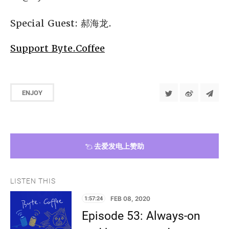
Special Guest: 郝海龙.
Support Byte.Coffee
ENJOY
去爱发电上赞助
LISTEN THIS
1:57:24
FEB 08, 2020
Episode 53: Always-on