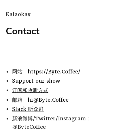
Kalaokay
Contact
网站：
https://Byte.Coffee/
Support our show
订阅和收听方式
邮箱：
hi@Byte.Coffee
Slack 听众群
新浪微博/Twitter/Instagram：
@ByteCoffee