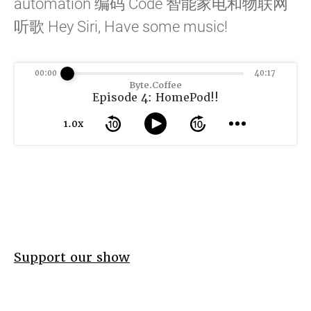
automation 编码 Code 智能家电和物联网
听歌 Hey Siri, Have some music!
00:00
40:17
Byte.Coffee
Episode 4: HomePod!!
1.0x
Support our show