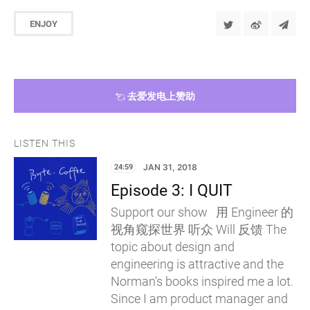
ENJOY
去爱发电上赞助
LISTEN THIS
24:59
JAN 31, 2018
Episode 3: I QUIT
Support our show 用 Engineer 的
视角窥探世界 听众 Will 反馈 The
topic about design and
engineering is attractive and the
Norman’s books inspired me a lot.
Since I am product manager and