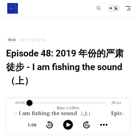
DEC 19, 2019
38:42
Episode 48: 2019 年份的严肃
徒步 - I am fishing the sound
（上）
00:00
38:42
Byte.Coffee
徒步 - I am fishing the sound （上）
1.0x