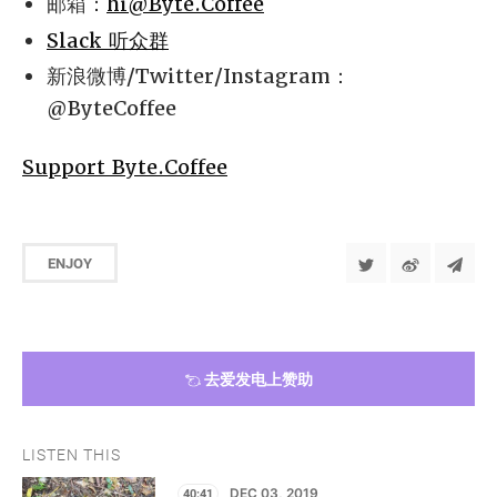
邮箱：
hi@Byte.Coffee
Slack 听众群
新浪微博/Twitter/Instagram：
@ByteCoffee
Support Byte.Coffee
ENJOY
去爱发电上赞助
LISTEN THIS
40:41
DEC 03, 2019