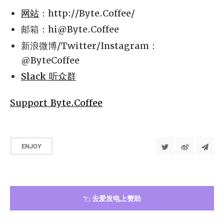
网站
：http://Byte.Coffee/
邮箱：
hi@Byte.Coffee
新浪微博/Twitter/Instagram：
@ByteCoffee
Slack 听众群
Support Byte.Coffee
ENJOY
去爱发电上赞助