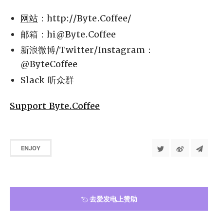
网站
：http://Byte.Coffee/
邮箱：
hi@Byte.Coffee
新浪微博/Twitter/Instagram：
@ByteCoffee
Slack 听众群
Support Byte.Coffee
ENJOY
去爱发电上赞助