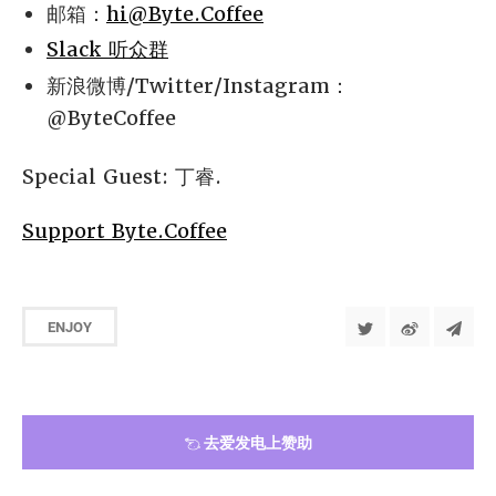
邮箱：
hi@Byte.Coffee
Slack 听众群
新浪微博/Twitter/Instagram：
@ByteCoffee
Special Guest: 丁睿.
Support Byte.Coffee
ENJOY
去爱发电上赞助